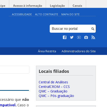
cipe
Acesso à informação
Legislação
Canais
ACESSIBILIDADE
ALTO CONTRASTE
MAPA DO SITE
Área Restrita
Administradores do Site
Locais filiados
Central de Análises
CentralCROM – CCS
QMC – Graduação
QMC – Pós-graduação
ecessário que
não
mpatível.
Caso o