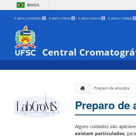
BRASIL
Ir para o conteúdo
1
Ir para o menu
2
Ir para a busca
3
Ir para o rodapé
4
Central Cromatográf
Preparo de amostra
Preparo de 
Alguns cuidados são aplicáv
existam particulados
, gar