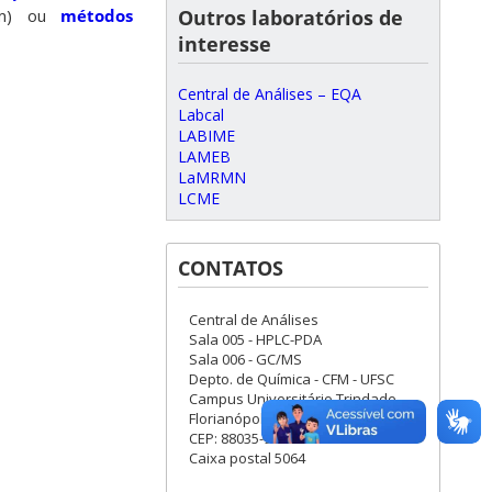
Outros laboratórios de
 μm) ou
métodos
interesse
Central de Análises – EQA
Labcal
LABIME
LAMEB
LaMRMN
LCME
CONTATOS
Central de Análises
Sala 005 - HPLC-PDA
Sala 006 - GC/MS
Depto. de Química - CFM - UFSC
Campus Universitário Trindade -
Florianópolis/SC
CEP: 88035-972
Caixa postal 5064