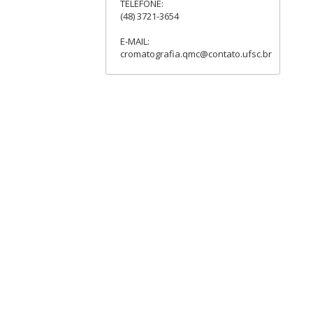
TELEFONE:
(48) 3721-3654
E-MAIL:
cromatografia.qmc@contato.ufsc.br