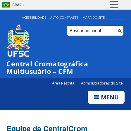
BRASIL
Simplifique!
ACESSIBILIDADE
ALTO CONTRASTE
MAPA DO SITE
Comunica BR
Participe
Acesso à informação
Legislação
Central Cromatográfica
Canais
Multiusuário – CFM
Área Restrita
Administradores do Site
MENU
Equipe da CentralCrom