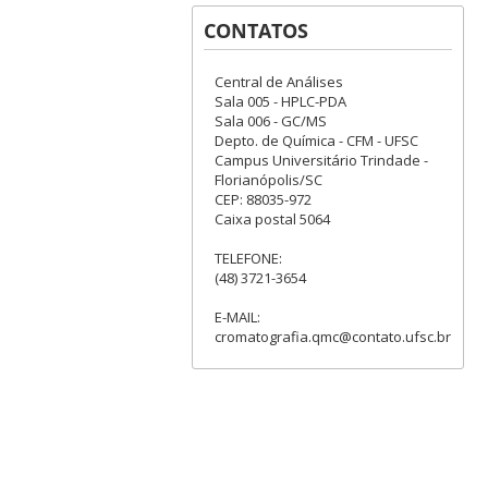
CONTATOS
Central de Análises
Sala 005 - HPLC-PDA
Sala 006 - GC/MS
Depto. de Química - CFM - UFSC
Campus Universitário Trindade -
Florianópolis/SC
CEP: 88035-972
Caixa postal 5064
TELEFONE:
(48) 3721-3654
E-MAIL:
cromatografia.qmc@contato.ufsc.br